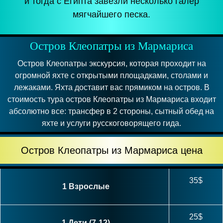
и тогда с Египта завезли несколько галер
мягчайшего песка.
Остров Клеопатры из Мармариса
Остров Клеопатры экскурсия, которая проходит на
огромной яхте с открытыми площадками, столами и
лежаками. Яхта доставит вас прямиком на остров. В
стоимость тура остров Клеопатры из Мармариса входит
абсолютно все: трансфер в 2 стороны, сытный обед на
яхте и услуги русскоговорящего гида.
Остров Клеопатры из Мармариса цена
35$
1 Взрослые
25$
1 Дети (7-12)