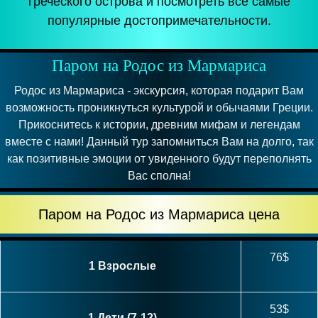
греческого острова и посмотреть все самые
популярные достопримечательности.
Паром на Родос из Мармариса
Родос из Мармариса - экскурсия, которая подарит Вам
возможность проникнуться культурой и обычаями Греции.
Прикоснитесь к истории, древним мифам и легендам
вместе с нами! Данный тур запомниться Вам на долго, так
как позитивные эмоции от увиденного будут переполнять
Вас сполна!
Паром на Родос из Мармариса цена
76$
1 Взрослые
53$
1 Дети (7-12)