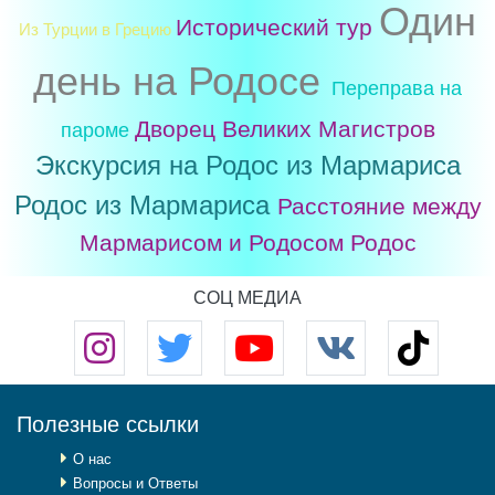
Один
Исторический тур
Из Турции в Грецию
день на Родосе
Переправа на
Дворец Великих Магистров
пароме
Экскурсия на Родос из Мармариса
Родос из Мармариса
Расстояние между
Мармарисом и Родосом
Родос
СОЦ МЕДИА
Полезные ссылки
О нас
Вопросы и Ответы